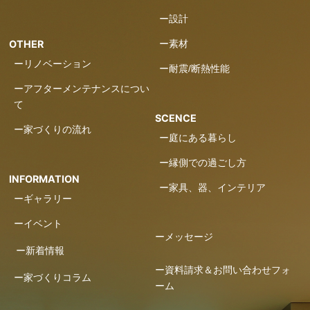
ー設計
ー素材
OTHER
ーリノベーション
ー耐震/断熱性能
ーアフターメンテナンスについ
て
SCENCE
ー家づくりの流れ
ー庭にある暮らし
ー縁側での過ごし方
INFORMATION
ー家具、器、インテリア
ーギャラリー
ーイベント
ーメッセージ
ー新着情報
ー資料請求＆お問い合わせフォ
ー家づくりコラム
ーム