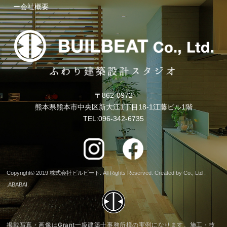
ー会社概要
〒862-0972
熊本県熊本市中央区新大江1丁目18-1江藤ビル1階
TEL:096-342-6735
Copyright© 2019 株式会社ビルビート. All Rights Reserved. Created by Co., Ltd .
.
ABABAI.
掲載写真・画像はGrant一級建築士事務所様の実例になります。
施工・技