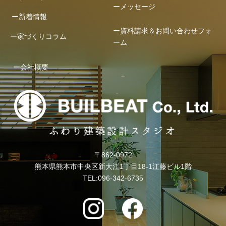
ーメッセージ
ー新着情報
ー資料請求＆お問い合わせフォ
ー家づくりコラム
ーム
ー会社概要
〒862-0972
熊本県熊本市中央区新大江1丁目18-1江藤ビル1階
TEL:096-342-6735