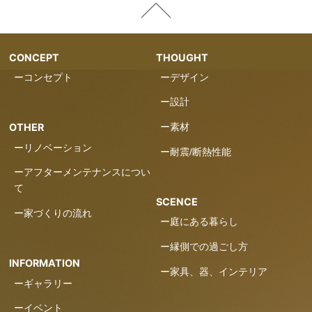
CONCEPT
THOUGHT
ーコンセプト
ーデザイン
ー設計
ー素材
OTHER
ーリノベーション
ー耐震/断熱性能
ーアフターメンテナンスについ
て
SCENCE
ー家づくりの流れ
ー庭にある暮らし
ー縁側での過ごし方
INFORMATION
ー家具、器、インテリア
ーギャラリー
ーイベント