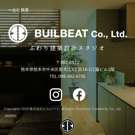
ー会社概要
〒862-0972
熊本県熊本市中央区新大江1丁目18-1江藤ビル1階
TEL:096-342-6735
Copyright© 2019 株式会社ビルビート. All Rights Reserved. Created by Co., Ltd .
.
ABABAI.