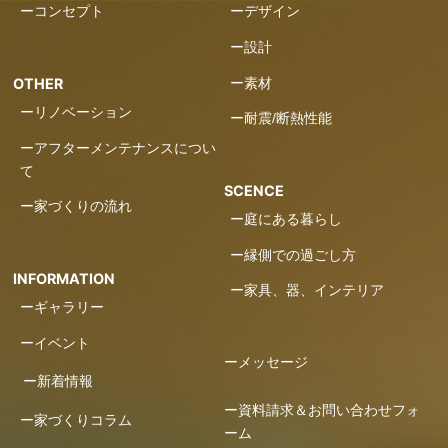
ーコンセプト
ーデザイン
ー設計
ー素材
OTHER
ーリノベーション
ー耐震/断熱性能
ーアフターメンテナンスについ
て
SCENCE
ー家づくりの流れ
ー庭にある暮らし
ー縁側での過ごし方
INFORMATION
ー家具、器、インテリア
ーギャラリー
ーイベント
ーメッセージ
ー新着情報
ー資料請求＆お問い合わせフォ
ー家づくりコラム
ーム