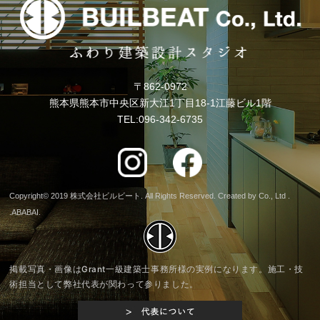
〒862-0972
熊本県熊本市中央区新大江1丁目18-1江藤ビル1階
TEL:096-342-6735
Copyright© 2019 株式会社ビルビート. All Rights Reserved. Created by Co., Ltd .
.
ABABAI.
掲載写真・画像はGrant一級建築士事務所様の実例になります。
施工・技
術担当として弊社代表が関わって参りました。