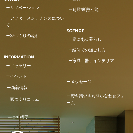
ーリノベーション
ー耐震/断熱性能
ーアフターメンテナンスについ
て
SCENCE
ー家づくりの流れ
ー庭にある暮らし
ー縁側での過ごし方
INFORMATION
ー家具、器、インテリア
ーギャラリー
ーイベント
ーメッセージ
ー新着情報
ー資料請求＆お問い合わせフォ
ー家づくりコラム
ーム
ー会社概要