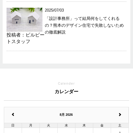
2025/07/03
「設計事務所」って結局何をしてくれる
の？熊本のデザイン住宅で失敗しないため
の徹底解説
投稿者：ビルビー
トスタッフ
Calender
カレンダー
8月 2026
日
月
火
水
木
金
土